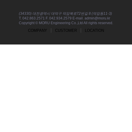
(34330) 대전광역시 대덕구 덕암북로72번길 8 (덕암동11-3)
T. 042.863.2571 F. 042.934.2579 E-mail. admin@moru.kr
Copyright © MORU Engineering Co.,Ltd All rights reserved.
COMPANY
CUSTOMER
LOCATION