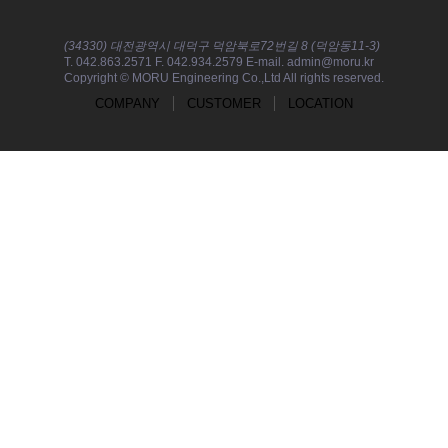
(34330) 대전광역시 대덕구 덕암북로72번길 8 (덕암동11-3)
T. 042.863.2571 F. 042.934.2579 E-mail. admin@moru.kr
Copyright © MORU Engineering Co.,Ltd All rights reserved.
COMPANY
CUSTOMER
LOCATION