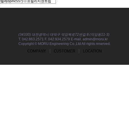
(34330) 대전광역시 대덕구 덕암북로72번길 8 (덕암동11-3)
T. 042.863.2571 F. 042.934.2579 E-mail. admin@moru.kr
Copyright © MORU Engineering Co.,Ltd All rights reserved.
COMPANY
CUSTOMER
LOCATION